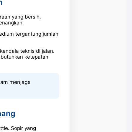
n
raan yang bersih,
yenangkan.
medium tergantung jumlah
ndala teknis di jalan.
embutuhkan ketepatan
alam menjaga
nang
tle. Sopir yang