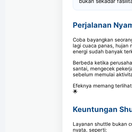
bukan sekadar fasili
Perjalanan Nya
Coba bayangkan seorang
lagi cuaca panas, hujan m
energi sudah banyak ter
Berbeda ketika perusah
santai, mengecek pekerja
sebelum memulai aktivita
Efeknya memang terlihat
🌟
Keuntungan Shu
Layanan shuttle bukan
nyata, seperti: