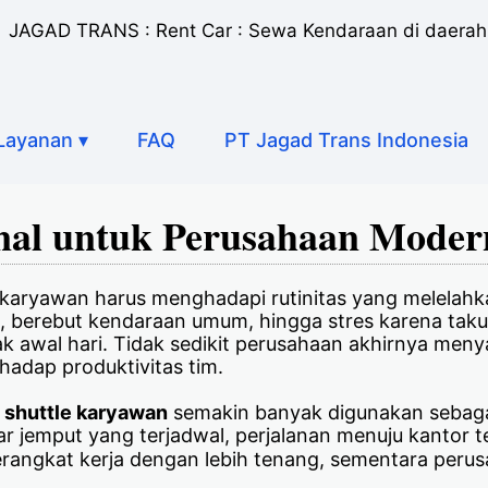
JAGAD TRANS : Rent Car : Sewa Kendaraan di daera
Layanan ▾
FAQ
PT Jagad Trans Indonesia
onal untuk Perusahaan Moder
n karyawan harus menghadapi rutinitas yang melelahka
, berebut kendaraan umum, hingga stres karena takut
jak awal hari. Tidak sedikit perusahaan akhirnya me
hadap produktivitas tim.
n
shuttle karyawan
semakin banyak digunakan sebagai 
r jemput yang terjadwal, perjalanan menuju kantor t
rangkat kerja dengan lebih tenang, sementara perus