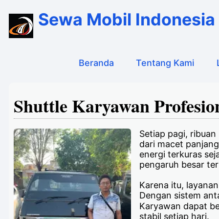
Sewa Mobil Indonesia
Beranda
Tentang Kami
Shuttle Karyawan Profesi
Setiap pagi, ribua
dari macet panjang
energi terkuras se
pengaruh besar ter
Karena itu, layana
Dengan sistem anta
Karyawan dapat be
stabil setiap hari.