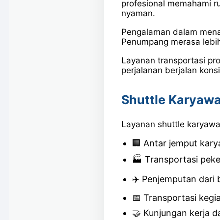
profesional memahami rut
nyaman.
Pengalaman dalam menang
Penumpang merasa lebih 
Layanan transportasi pro
perjalanan berjalan konsis
Shuttle Karyaw
Layanan shuttle karyawa
🏢 Antar jemput kar
🏭 Transportasi peke
✈️ Penjemputan dari
📅 Transportasi kegi
🤝 Kunjungan kerja d