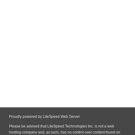
Posting Lebih Baru
Beranda
Posting Lama
Temani setiap perjalananmu dengan layanan sewa
mobil yang nyaman, aman, dan terpercaya.
Solusi sewa mobil terbaik untuk perjalanan nyaman
ke seluruh Indonesia.
©
2026
PT Jagad Trans Indonesia
Didukung oleh:
Afandi
,
Blogger
, Kanopi Premium, Jasa Perizinan