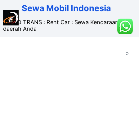
Sewa Mobil Indonesia
JAGAD TRANS : Rent Car : Sewa Kendaraan di
daerah Anda
MENU▾
Beranda
Order
Sewa Mobil Bulanan Lepas
Kunci Murah di Sidoarjo
dan di Surabaya
Layanan sewa mobil bulanan lepas kunci dengan
biaya murah untuk memenuhui kebutuhan Anda