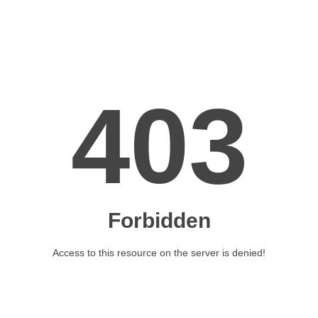
Dipost Oleh:
Afandi Kusuma
Pada:
2021-12-
20T09:12:00+07:00
✔✔✔ Persewaan Mobil Praktis dan
Terjangkau: Solusi Perjalanan Nyaman
Tanpa Ribet
Mobilitas sekarang sudah jadi kebutuhan utama,
apalagi di kota dengan aktivitas padat. Mau
urusan kerja, jalan santai, sampai acara keluarga—
semuanya butuh transportasi yang nyaman dan
fleksibel. Tapi nggak semua orang punya
kendaraan siap pakai setiap saat. Di sinilah